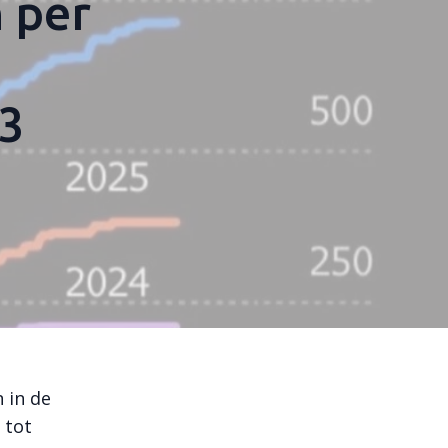
 per
3
 in de
 tot