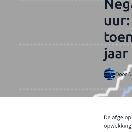
Nega
uur:
toe
jaar
Door
D
De afgelop
opwekking 